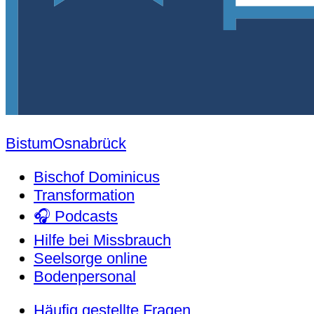
Bistum
Osnabrück
Bischof Dominicus
Transformation
🎧 Podcasts
Hilfe bei Missbrauch
Seelsorge online
Bodenpersonal
Häufig gestellte Fragen