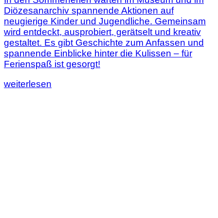
Diözesanarchiv spannende Aktionen auf
neugierige Kinder und Jugendliche. Gemeinsam
wird entdeckt, ausprobiert, gerätselt und kreativ
gestaltet. Es gibt Geschichte zum Anfassen und
spannende Einblicke hinter die Kulissen – für
Ferienspaß ist gesorgt!
Lesen
weiterlesen
Sie
diesen
Artikel:
Ferienzeit
=
Entdeckerzeit!