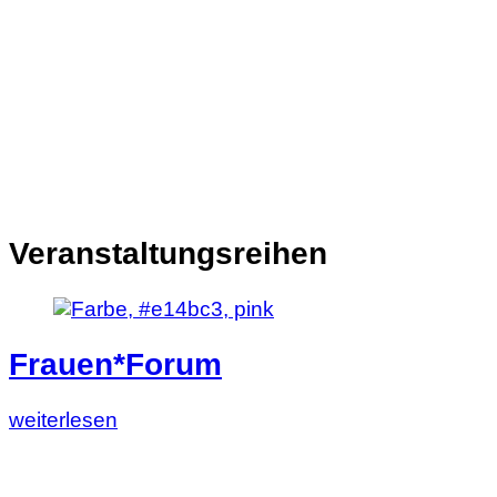
Veranstaltungsreihen
Frauen*Forum
Lesen
weiterlesen
Sie
diesen
Artikel: