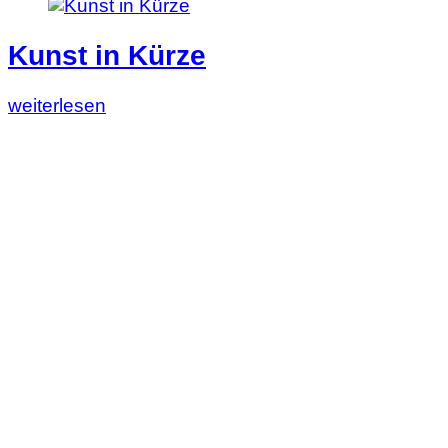
Kunst in Kürze
Lesen
weiterlesen
Sie
diesen
Artikel:
Kunst
in
Kürze