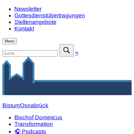
Zum
Newsletter
Inhalt
Gottesdienstübertragungen
springen
Stellenangebote
Kontakt
Menü
Suchen
Suche
×
nach:
schließen
Suche
absenden
Bistum
Osnabrück
Bischof Dominicus
Transformation
🎧 Podcasts