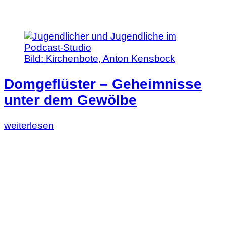
Bild:
Kirchenbote, Anton Kensbock
Domgeflüster – Geheimnisse
unter dem Gewölbe
Lesen
weiterlesen
Sie
diesen
Artikel:
Domgeflüster
–
Geheimnisse
unter
dem
Gewölbe