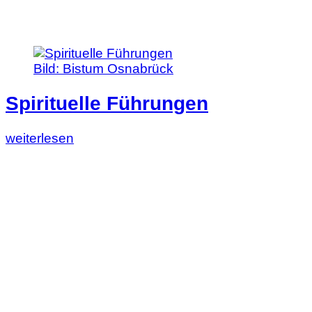
Bild:
Bistum Osnabrück
Spirituelle Führungen
Lesen
weiterlesen
Sie
diesen
Artikel:
Spirituelle
Führungen