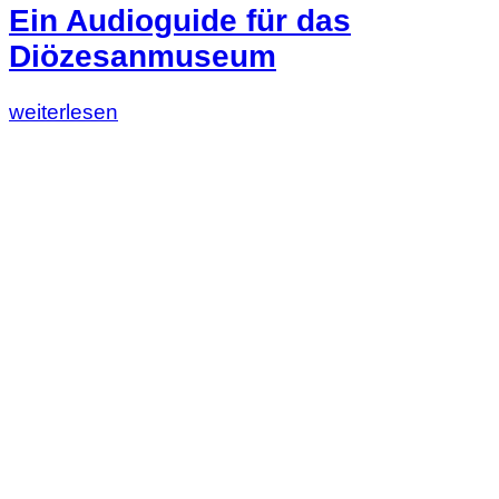
Ein Audioguide für das
Diözesanmuseum
Lesen
weiterlesen
Sie
diesen
Artikel:
Ein
Audioguide
für
das
Diözesanmuseum