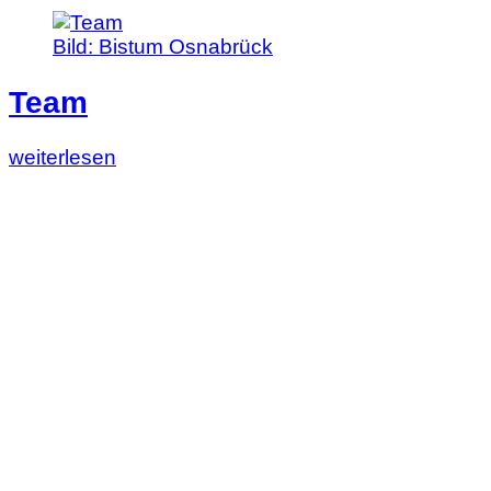
Bild:
Bistum Osnabrück
Team
Lesen
weiterlesen
Sie
diesen
Artikel:
Team