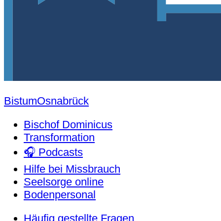
Bistum
Osnabrück
Bischof Dominicus
Transformation
🎧 Podcasts
Hilfe bei Missbrauch
Seelsorge online
Bodenpersonal
Häufig gestellte Fragen