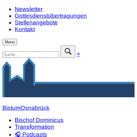
Zum
Newsletter
Inhalt
Gottesdienstübertragungen
springen
Stellenangebote
Kontakt
Menü
Suchen
Suche
×
nach:
schließen
Suche
absenden
Bistum
Osnabrück
Bischof Dominicus
Transformation
🎧 Podcasts