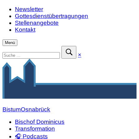
Zum
Newsletter
Inhalt
Gottesdienstübertragungen
springen
Stellenangebote
Kontakt
Menü
Suchen
Suche
×
nach:
schließen
Suche
absenden
Bistum
Osnabrück
Bischof Dominicus
Transformation
🎧 Podcasts