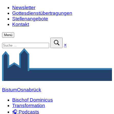
Zum
Newsletter
Inhalt
Gottesdienstübertragungen
springen
Stellenangebote
Kontakt
Menü
Suchen
Suche
×
nach:
schließen
Suche
absenden
Bistum
Osnabrück
Bischof Dominicus
Transformation
🎧 Podcasts