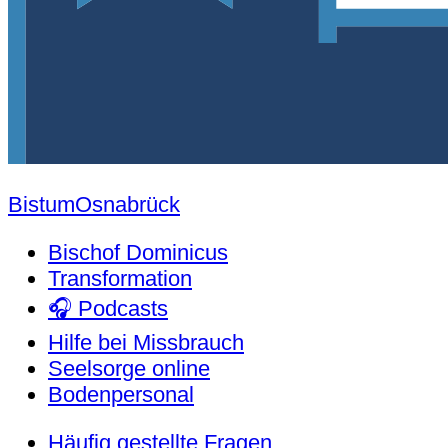
Bistum
Osnabrück
Bischof Dominicus
Transformation
🎧 Podcasts
Hilfe bei Missbrauch
Seelsorge online
Bodenpersonal
Häufig gestellte Fragen