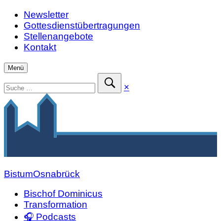
Zum
Newsletter
Inhalt
Gottesdienstübertragungen
springen
Stellenangebote
Kontakt
Menü
Suchen
Suche
×
nach:
schließen
Suche
absenden
Bistum
Osnabrück
Bischof Dominicus
Transformation
🎧 Podcasts