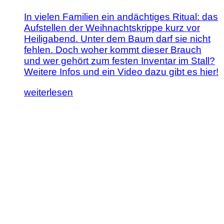
In vielen Familien ein andächtiges Ritual: das
Aufstellen der Weihnachtskrippe kurz vor
Heiligabend. Unter dem Baum darf sie nicht
fehlen. Doch woher kommt dieser Brauch
und wer gehört zum festen Inventar im Stall?
Weitere Infos und ein Video dazu gibt es hier!
Lesen
weiterlesen
Sie
diesen
Artikel:
Alle
unter
einem
Stalldach