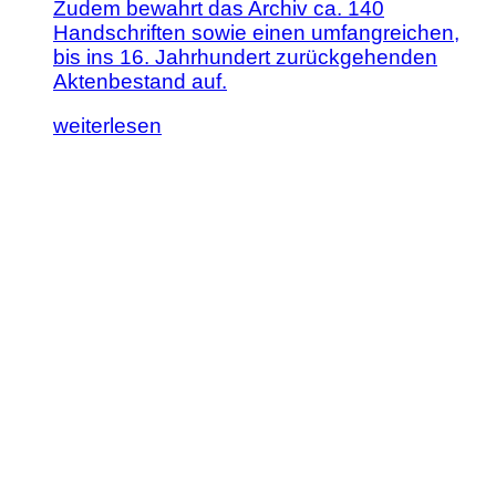
Zudem bewahrt das Archiv ca. 140
Handschriften sowie einen umfangreichen,
bis ins 16. Jahrhundert zurückgehenden
Aktenbestand auf.
Lesen
weiterlesen
Sie
diesen
Artikel:
Diözesanarchiv