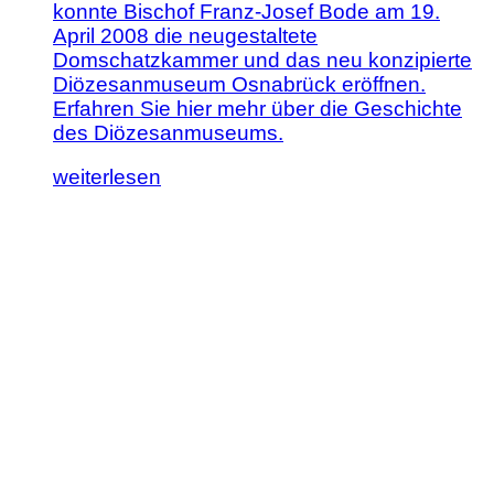
konnte Bischof Franz-Josef Bode am 19.
April 2008 die neugestaltete
Domschatzkammer und das neu konzipierte
Diözesanmuseum Osnabrück eröffnen.
Erfahren Sie hier mehr über die Geschichte
des Diözesanmuseums.
Lesen
weiterlesen
Sie
diesen
Artikel:
Geschichte
des
Diözesanmuseums