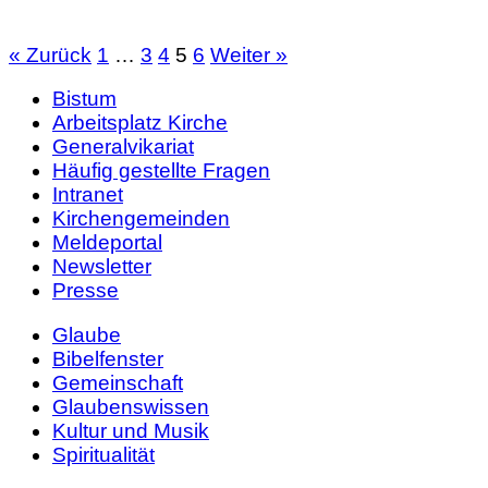
Seite
Seite
Seite
Seite
Seite
« Zurück
1
…
3
4
5
6
Weiter »
Bistum
Arbeitsplatz Kirche
Generalvikariat
Häufig gestellte Fragen
Intranet
Kirchengemeinden
Meldeportal
Newsletter
Presse
Glaube
Bibelfenster
Gemeinschaft
Glaubenswissen
Kultur und Musik
Spiritualität