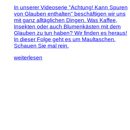
In unserer Videoserie "Achtung! Kann Spuren
von Glauben enthalten" beschäftigen wir uns
mit ganz alltäglichen Dingen. Was Kaffee,
Insekten oder auch Blumenkästen mit dem
Glauben zu tun haben? Wir finden es heraus!
In dieser Folge geht es um Maultaschen.
Schauen Sie mal rein.
Lesen
weiterlesen
Sie
diesen
Artikel:
Achtung!
Maultaschen
können
Spuren
von
Glauben
enthalten