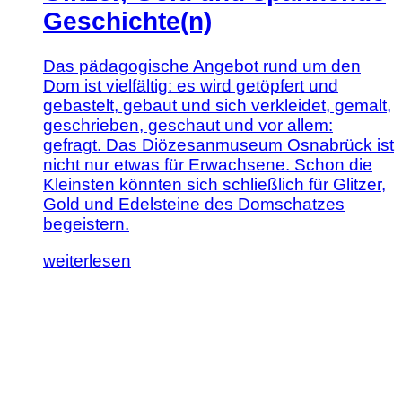
Geschichte(n)
Das pädagogische Angebot rund um den
Dom ist vielfältig: es wird getöpfert und
gebastelt, gebaut und sich verkleidet, gemalt,
geschrieben, geschaut und vor allem:
gefragt. Das Diözesanmuseum Osnabrück ist
nicht nur etwas für Erwachsene. Schon die
Kleinsten könnten sich schließlich für Glitzer,
Gold und Edelsteine des Domschatzes
begeistern.
Lesen
weiterlesen
Sie
diesen
Artikel:
Glitzer,
Gold
und
spannende