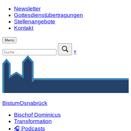
Zum
Newsletter
Inhalt
Gottesdienstübertragungen
springen
Stellenangebote
Kontakt
Menü
Suchen
Suche
×
nach:
schließen
Suche
absenden
Bistum
Osnabrück
Bischof Dominicus
Transformation
🎧 Podcasts